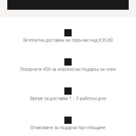
Безплатна доставка на поръчки над
€35.80
Похарчете
€50
за класически подарък за член
Време за доставка
1
-
3
работни дни
Опаковане за подарък при плащане