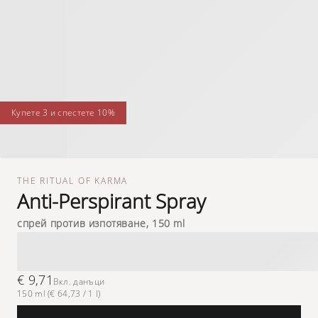
купете 3 и спестете 10%
THE RITUAL OF KARMA
Anti-Perspirant Spray
спрей против изпотяване, 150 ml
€ 9,71
Вкл. данъци
150 ml (€ 64,73 / 1 l)