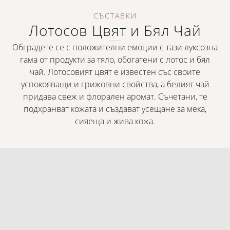
СЪСТАВКИ
Лотосов Цвят и Бял Чай
Обградете се с положителни емоции с тази луксозна
гама от продукти за тяло, обогатени с лотос и бял
чай. Лотосовият цвят е известен със своите
успокояващи и грижовни свойства, а белият чай
придава свеж и флорален аромат. Съчетани, те
подхранват кожата и създават усещане за мека,
сияеща и жива кожа.