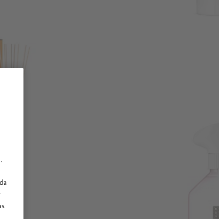
,
ada
y
as