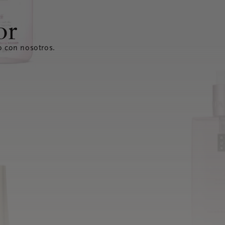
or
o con nosotros.