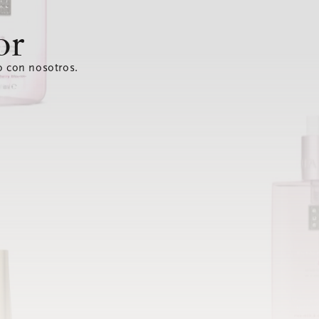
or
o con nosotros.