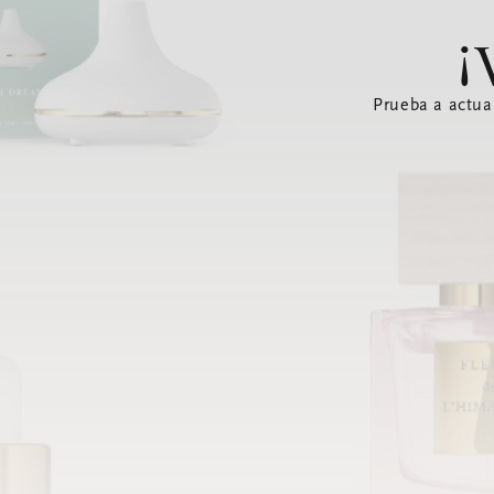
¡
Prueba a actua