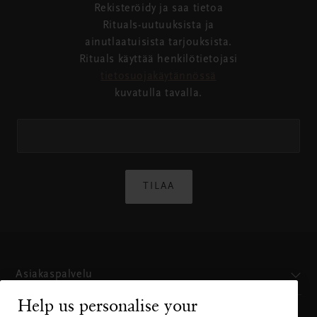
Rekisteröidy ja saa tietoa
Rituals-uutuuksista ja
ainutlaatuisista tarjouksista.
Rituals käyttää henkilötietojasi
tietosuojakäytännössä
kuvatulla tavalla.
TILAA
Asiakaspalvelu
Help us personalise your