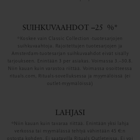
SUIHKUVAAHDOT –25 %*
*Koskee vain Classic Collection -tuotesarjojen
suihkuvaahtoja. Rajoitettujen tuotesarjojen ja
Amsterdam-tuotesarjan suihkuvaahdot eivät sisälly
tarjoukseen. Enintään 3 per asiakas. Voimassa 3.–30.8.
Niin kauan kuin varastoa riittää. Voimassa osoitteessa
rituals.com, Rituals-sovelluksessa ja myymälöissä (ei
outlet-myymälöissä)
LAHJASI
*Niin kauan kuin tavaraa riittää. Enintään yksi lahja
verkossa tai myymälässä tehtyä vähintään 45 €:n
ostosta kohden. Ei saatavilla Rituals Outleteissa. Ei voi