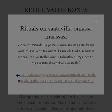
REFILL VALUE BOXES
*Ei voi yhdistää muihin kampanjoihin. Vain verkossa.
Rituals on saatavilla omassa
maassasi
PUHDISTUSPALAT
Vierailet Ritualsilla jostain muusta maasta käsin
*Tämä kampanja koskee kolmen Clean Beauty Bar -
kuin missä olet tai mistä käsin olet aikaisemmin
palan ostoa.
vieraillut sivustollamme. Haluatko siirtyä oman
maasi Rituals-verkkosivustolle?
En. Haluan pysyä maan Suomi Rituals-sivustolla
SUIHKUVAAHTOJEN
Kyllä. Jatka maan Yhdysvallat Rituals-sivustolle
PAKETTITARJOUS
*Kampanja koskee vähintään 3 klassisen
suihkuvaahdon ostoa. Matkakoot, rajoitetut
tuotesarjat sekä suihkuvaahtojen edulliset