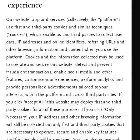
Mistä meidät löytää
experience
Our website, app and services (collectively, the “platform”)
Tuotemerkkimme
use first and third-party cookies and similar techniques
(“cookies”), which enable us and third parties to collect user
data, IP addresses and online identifiers, referring URLs and
VALITSE MAA JA KIELI
other browsing information and content when you use the
MAA
platform. Cookies and the information collected may be used
Suomi (Finland)
to operate and secure this website, detect and prevent
fraudulent transactions, enable social media and other
KIELI
features, customise your experiences, perform analytics and
Suomi
provide personalised advertisements tailored to your
interests, within the platform and across third party sites. If
you click ‘Accept All,’ this website may deploy first and third
OTA VALINNAT KÄYTTÖÖN
party cookies for all of these purposes. If you click ‘Only
Necessary’ your IP address and other browsing information
will still be collected but only first and third party cookies that
are necessary to operate, secure and enable key features