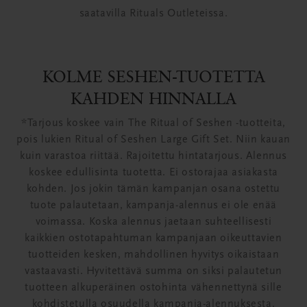
saatavilla Rituals Outleteissa.
KOLME SESHEN-TUOTETTA
KAHDEN HINNALLA
*Tarjous koskee vain The Ritual of Seshen -tuotteita,
pois lukien Ritual of Seshen Large Gift Set. Niin kauan
kuin varastoa riittää. Rajoitettu hintatarjous. Alennus
koskee edullisinta tuotetta. Ei ostorajaa asiakasta
kohden. Jos jokin tämän kampanjan osana ostettu
tuote palautetaan, kampanja-alennus ei ole enää
voimassa. Koska alennus jaetaan suhteellisesti
kaikkien ostotapahtuman kampanjaan oikeuttavien
tuotteiden kesken, mahdollinen hyvitys oikaistaan
vastaavasti. Hyvitettävä summa on siksi palautetun
tuotteen alkuperäinen ostohinta vähennettynä sille
kohdistetulla osuudella kampanja-alennuksesta.