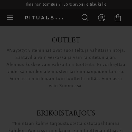
Ilmainen toimitus yli 35 € arvoisille tilauksille
OUTLET
*Näytetyt viitehinnat ovat suositeltuja vähittäishintoja.
Saatavilla vain verkossa ja vain rajoitetun ajan.
Alennus koskee vain valikoituja tuotteita. Ei voi käyttää
yhdessä muiden alennusten tai kampanjoiden kanssa.
Voimassa niin kauan kuin tuotteita riittää. Voimassa
vain Suomessa.
ERIKOISTARJOUS
*Enintään kolme tarjoustuotetta ostotapahtumaa
kohden. Voimassa niin kauan kuin tuotteita riittää. Ei