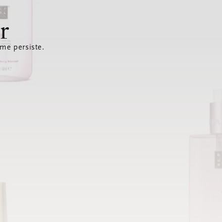
r
ème persiste.