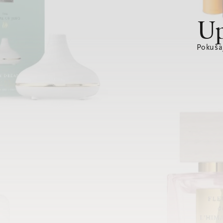
Up
Pokušaj