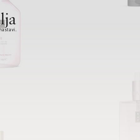
lja
nastavi.