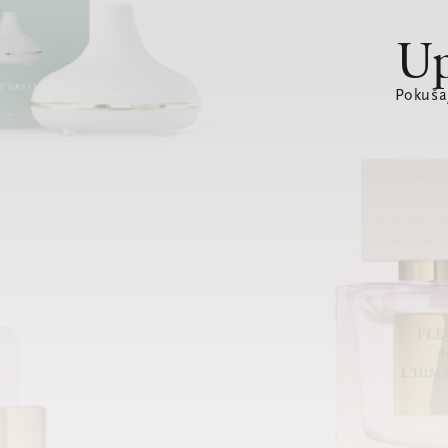
Up
Pokušaj