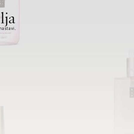
lja
nastavi.