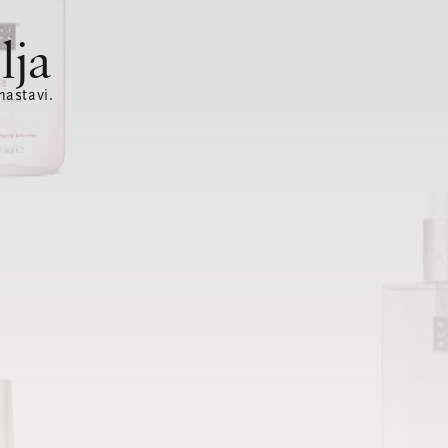
lja
nastavi.