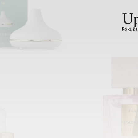
Up
Pokušaj