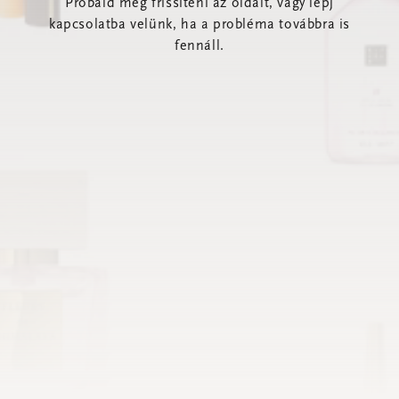
Próbáld meg frissíteni az oldalt, vagy lépj
kapcsolatba velünk, ha a probléma továbbra is
fennáll.