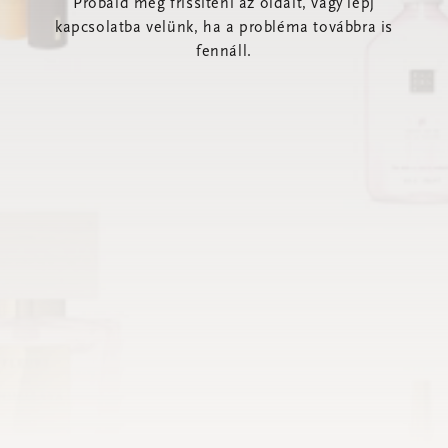
Próbáld meg frissíteni az oldalt, vagy lépj
kapcsolatba velünk, ha a probléma továbbra is
fennáll.