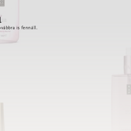
a
vábbra is fennáll.