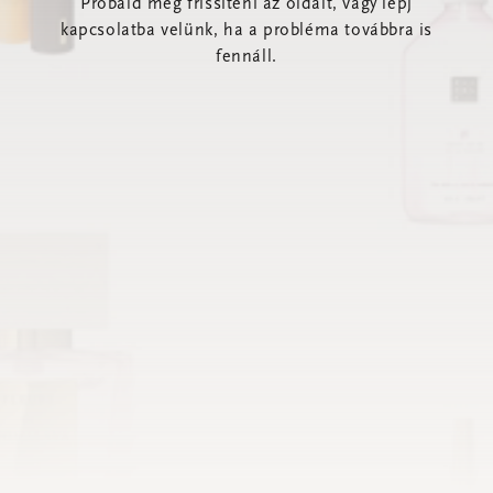
Próbáld meg frissíteni az oldalt, vagy lépj
kapcsolatba velünk, ha a probléma továbbra is
fennáll.