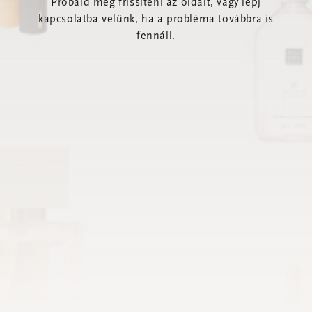
Próbáld meg frissíteni az oldalt, vagy lépj
kapcsolatba velünk, ha a probléma továbbra is
fennáll.