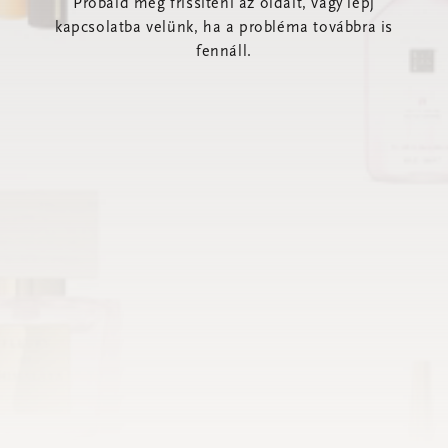
Próbáld meg frissíteni az oldalt, vagy lépj
kapcsolatba velünk, ha a probléma továbbra is
fennáll.