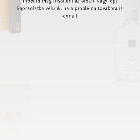
Próbáld meg frissíteni az oldalt, vagy lépj
kapcsolatba velünk, ha a probléma továbbra is
fennáll.