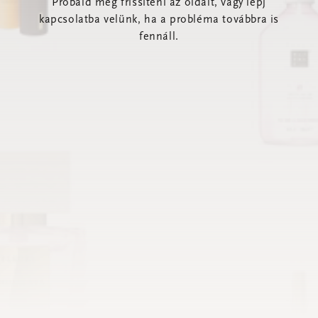
Próbáld meg frissíteni az oldalt, vagy lépj
kapcsolatba velünk, ha a probléma továbbra is
fennáll.