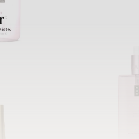
r
siste.