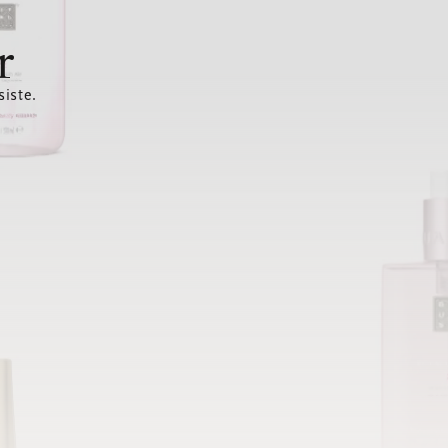
r
siste.