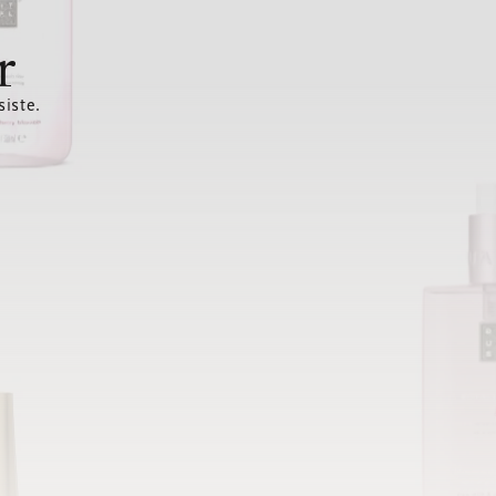
r
siste.