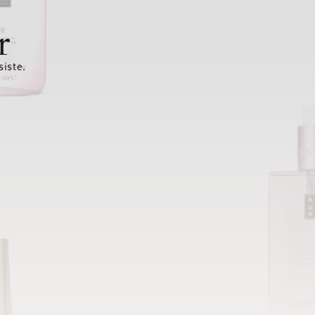
r
siste.