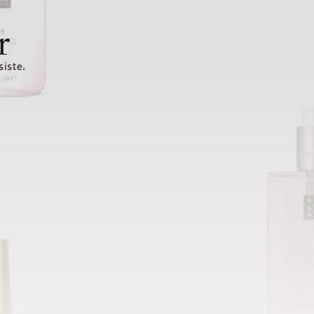
r
siste.