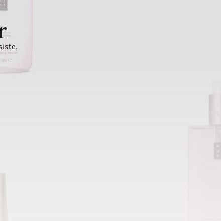
r
siste.