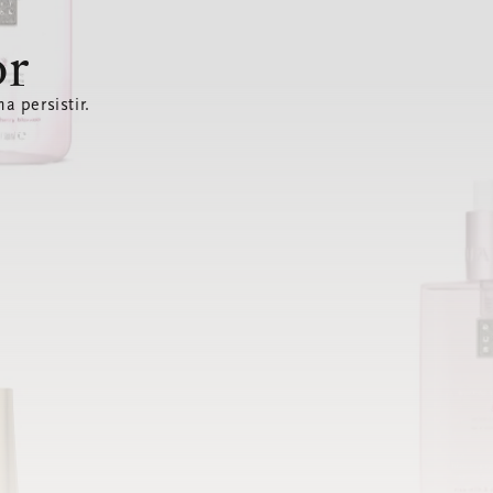
or
a persistir.