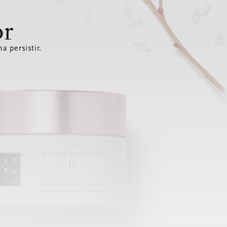
or
a persistir.