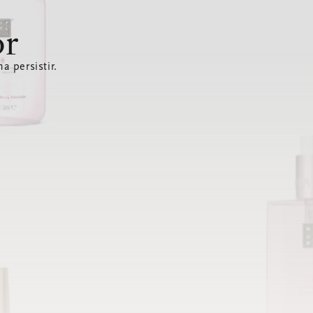
or
a persistir.