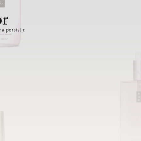
or
a persistir.