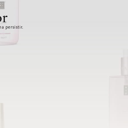
or
a persistir.