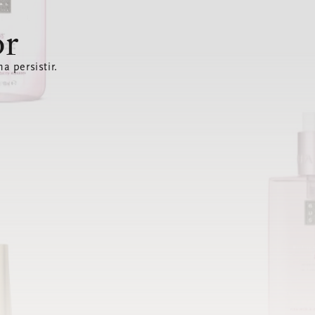
or
a persistir.