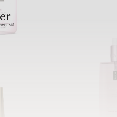
er
ersistă.