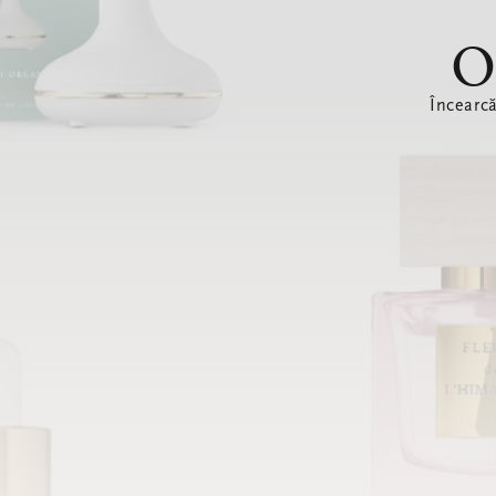
O
Încearc