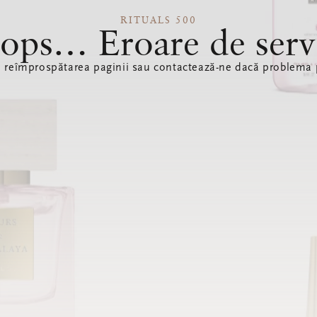
RITUALS 500
ops… Eroare de serv
ă reîmprospătarea paginii sau contactează-ne dacă problema p