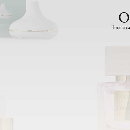
O
Încearc