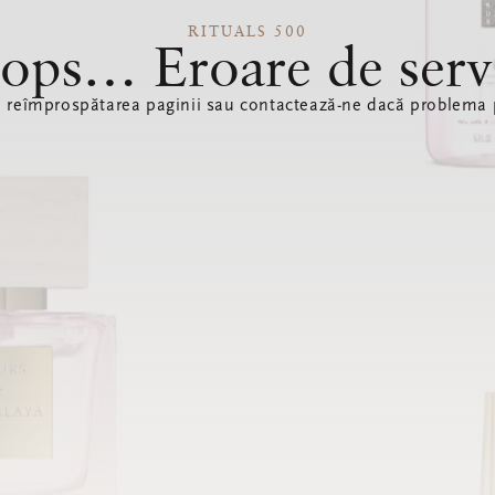
RITUALS 500
ops… Eroare de serv
ă reîmprospătarea paginii sau contactează-ne dacă problema p