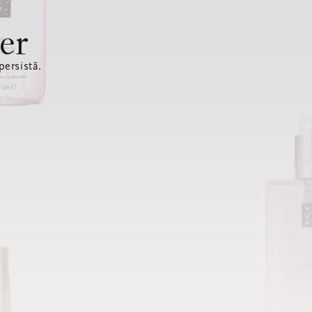
er
ersistă.