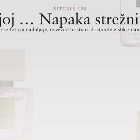
RITUALS 500
joj … Napaka strežni
e se težava nadaljuje, osvežite to stran ali stopite v stik z nam