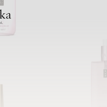
ka
i.