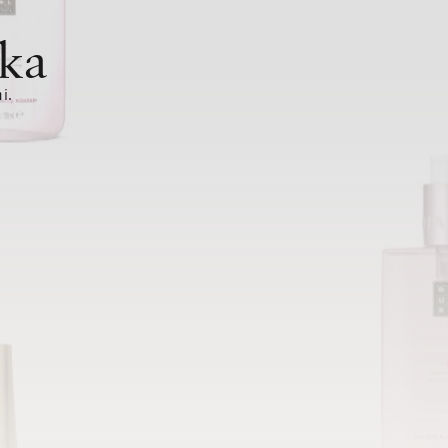
ka
i.