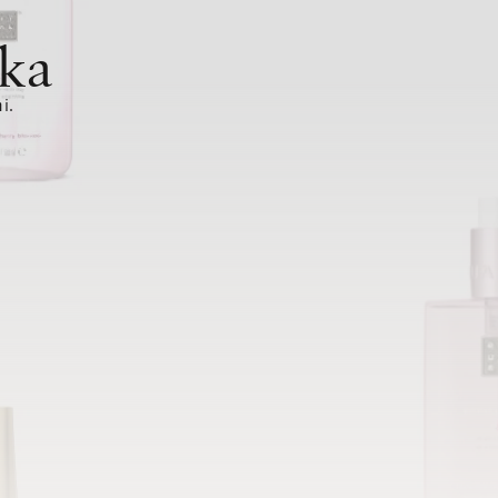
ka
i.