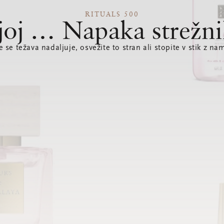
RITUALS 500
joj … Napaka strežni
e se težava nadaljuje, osvežite to stran ali stopite v stik z nam