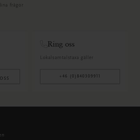
dina frågor
Ring oss
Lokalsamtalstaxa gäller
+46 (0)840309911
 OSS
en