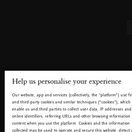
Help us personalise your experience
KUNDSERVICE
VAR FINN
Our website, app and services (collectively, the “platform”) use fir
Byte och retur
Våra butike
and third-party cookies and similar techniques (“cookies”), which
Vanliga frågor
Återförsälj
enable us and third parties to collect user data, IP addresses and
Kontakta oss
Hotell
online identifiers, referring URLs and other browsing information
Cookiepolicy
Flygplats
content when you use the platform. Cookies and the information
Cookie-inställningar
collected may be used to operate and secure this website, detect