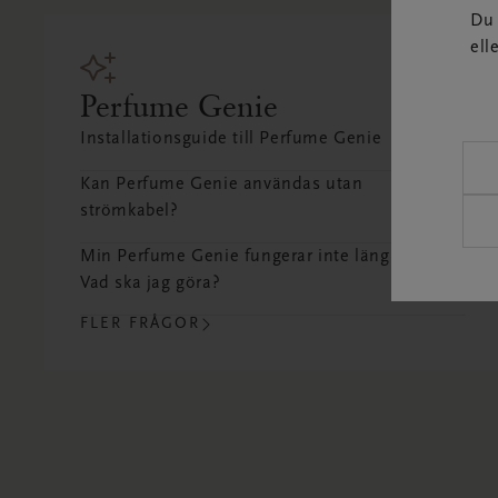
Du 
ell
Perfume Genie
Installationsguide till Perfume Genie
Kan Perfume Genie användas utan
strömkabel?
Min Perfume Genie fungerar inte längre.
Vad ska jag göra?
FLER FRÅGOR