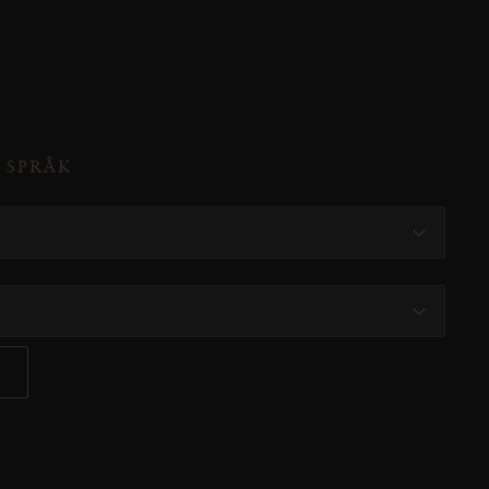
 SPRÅK
R