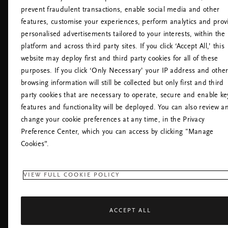
Tillgänglighetsanpassat
prevent fraudulent transactions, enable social media and other
Rituals Sekretesspolicy
features, customise your experiences, perform analytics and prov
Rituals Husregler
personalised advertisements tailored to your interests, within the
Frånträda avtalet
platform and across third party sites. If you click ‘Accept All,’ this
website may deploy first and third party cookies for all of these
purposes. If you click ‘Only Necessary’ your IP address and othe
browsing information will still be collected but only first and third
party cookies that are necessary to operate, secure and enable ke
features and functionality will be deployed. You can also review a
change your cookie preferences at any time, in the Privacy
KUNDSERVICE:
Preference Center, which you can access by clicking "Manage
+46 (0)840309911
Lokal taxa
Cookies”.
Måndag - Fredag
09:00 - 18:30
RITUALS APP
VIEW FULL COOKIE POLICY
ACCEPT ALL