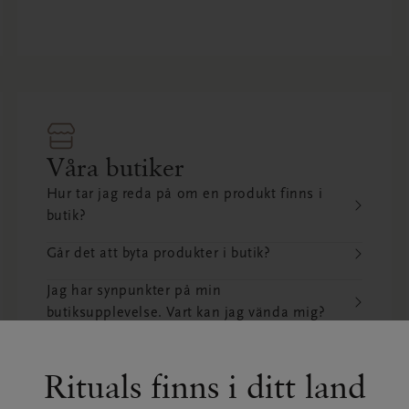
Våra butiker
Hur tar jag reda på om en produkt finns i
butik?
Går det att byta produkter i butik?
Jag har synpunkter på min
butiksupplevelse. Vart kan jag vända mig?
FLER FRÅGOR
Rituals finns i ditt land