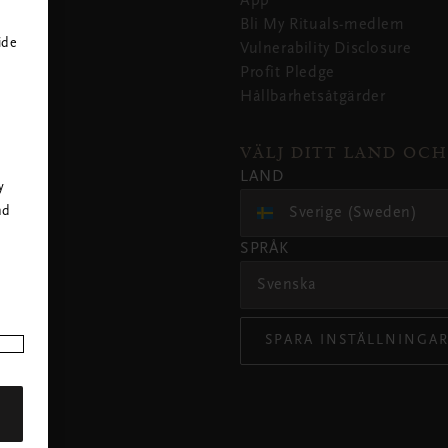
App
Bli My Rituals-medlem
ide
Vulnerability Disclosure
Profit Pledge
Hållbarhetsåtgärder
r
VÄLJ DITT LAND OCH
LAND
y
Sverige (Sweden)
nd
SPRÅK
Svenska
SPARA INSTÄLLNINGA