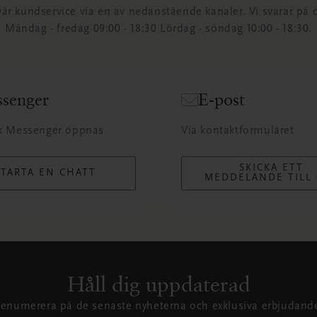
år kundservice via en av nedanstående kanaler. Vi svarar på 
Måndag - fredag ​​09:00 - 18:30 Lördag - söndag 10:00 - 18:30.
senger
E-post
k Messenger öppnas
Via kontaktformuläret
SKICKA ETT
STARTA EN CHATT
MEDDELANDE TILL
Håll dig uppdaterad
renumerera på de senaste nyheterna och exklusiva erbjudand