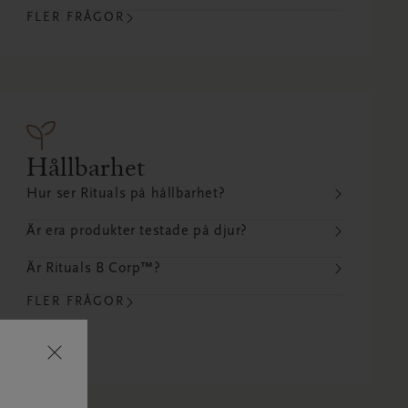
FLER FRÅGOR
Hållbarhet
Hur ser Rituals på hållbarhet?
Är era produkter testade på djur?
Är Rituals B Corp™?
FLER FRÅGOR