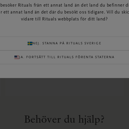
besöker Rituals från ett annat land än det land du befinner di
er ett annat land än det där du besökt oss tidigare. Vill du ski
vidare till Rituals webbplats för ditt land?
Företagsrelaterade frågor
Kan jag söka jobb hos er?
NEJ. STANNA PÅ RITUALS SVERIGE
Får jag sälja era produkter i min butik?
JA. FORTSÄTT TILL RITUALS FÖRENTA STATERNA
Är du företagskund?
FLER FRÅGOR
Behöver du hjälp?