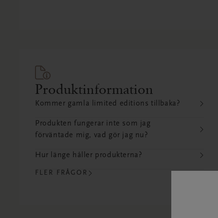
Produktinformation
Kommer gamla limited editions tillbaka?
Produkten fungerar inte som jag
förväntade mig, vad gör jag nu?
Hur länge håller produkterna?
FLER FRÅGOR