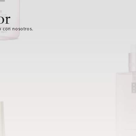
or
o con nosotros.