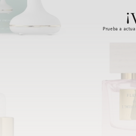
¡
Prueba a actua