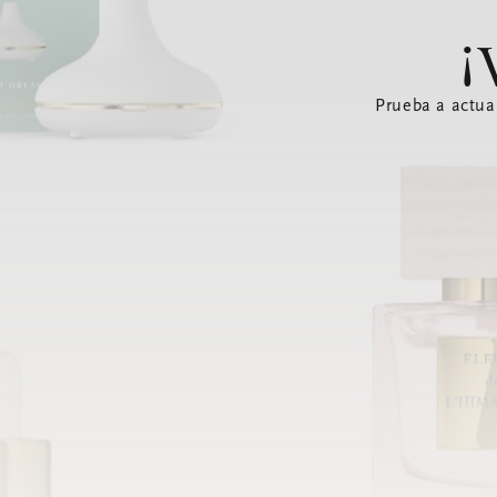
¡
Prueba a actua