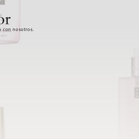
or
o con nosotros.