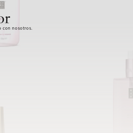
or
o con nosotros.