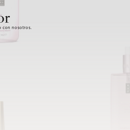
or
o con nosotros.