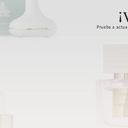
¡
Prueba a actua