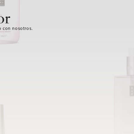
or
o con nosotros.