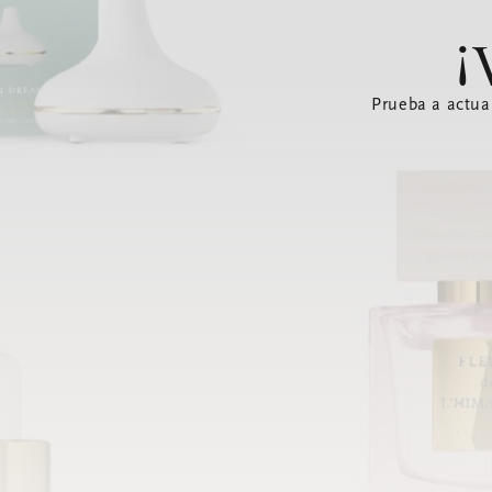
¡
Prueba a actua