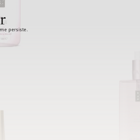
r
ème persiste.