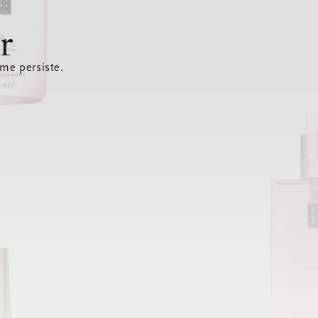
r
ème persiste.