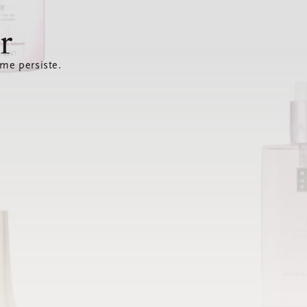
r
ème persiste.