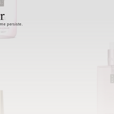
r
ème persiste.