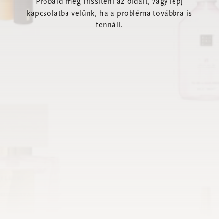
Próbáld meg frissíteni az oldalt, vagy lépj
kapcsolatba velünk, ha a probléma továbbra is
fennáll.