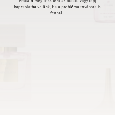
Próbáld meg frissíteni az oldalt, vagy lépj
kapcsolatba velünk, ha a probléma továbbra is
fennáll.