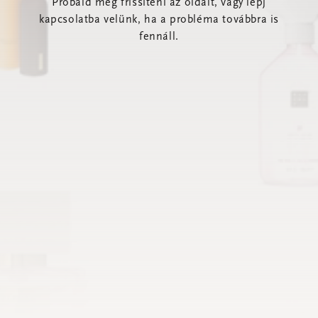
Próbáld meg frissíteni az oldalt, vagy lépj
kapcsolatba velünk, ha a probléma továbbra is
fennáll.