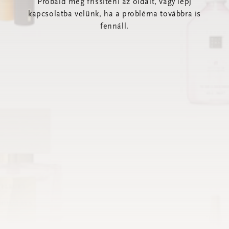
Próbáld meg frissíteni az oldalt, vagy lépj
kapcsolatba velünk, ha a probléma továbbra is
fennáll.