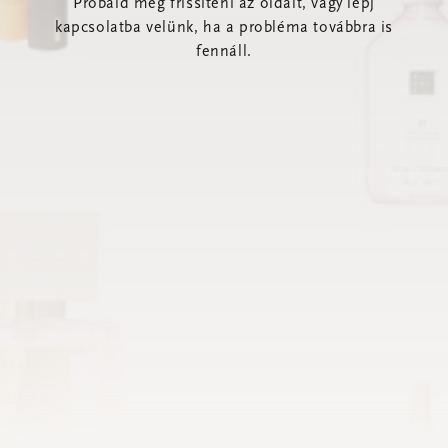
Próbáld meg frissíteni az oldalt, vagy lépj
kapcsolatba velünk, ha a probléma továbbra is
fennáll.