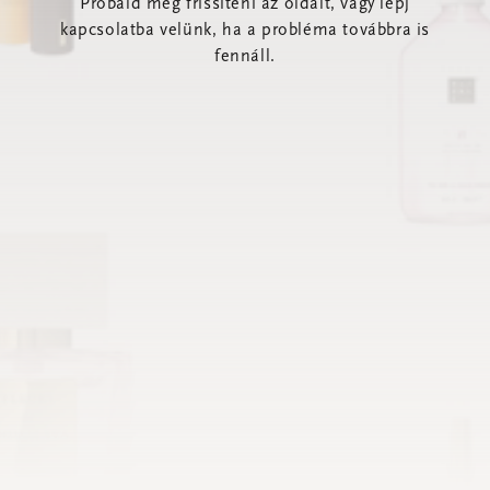
Próbáld meg frissíteni az oldalt, vagy lépj
kapcsolatba velünk, ha a probléma továbbra is
fennáll.