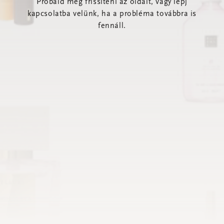
Próbáld meg frissíteni az oldalt, vagy lépj
kapcsolatba velünk, ha a probléma továbbra is
fennáll.